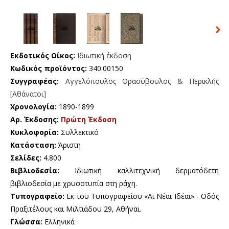
Εκδοτικός Οίκος:
Ιδιωτική έκδοση
Κωδικός προϊόντος:
340.00150
Συγγραφέας:
Αγγελόπουλος Θρασύβουλος & Περικλής
[Αθάνατοι]
Χρονολογία:
1890-1899
Αρ. Έκδοσης:
Πρώτη Έκδοση
Κυκλοφορία:
Συλλεκτικό
Κατάσταση:
Άριστη
Σελίδες:
4.800
Βιβλιοδεσία:
Ιδιωτική καλλιτεχνική δερματόδετη
βιβλιοδεσία με χρυσοτυπία στη ράχη.
Τυπογραφείο:
Εκ του Τυπογραφείου «Αι Νέαι Ιδέαι» - Οδός
Πραξιτέλους και Μιλτιάδου 29, Αθήναι.
Γλώσσα:
Ελληνικά