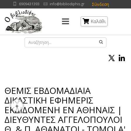
Σύνδεση
6909431393
info@bibliodiphis.gr
Καλάθι
ΘΕΜΙΣ ΕΒΔΟΜΑΔΙΑΙΑ
ΔΙΚΑΣΤΙΚΗ ΕΦΗΜΕΡΙΣ
+
ΕΚΔΙΔΟΜΕΝΗ ΕΝ ΑΘΗΝΑΙΣ |
ΔΙΕΥΘΥΝΤΕΣ ΑΓΓΕΛΟΠΟΥΛΟΙ
Θ. & Π. ΑΘΑΝΑΤΟΙ - ΤΟΜΟΙ Α'